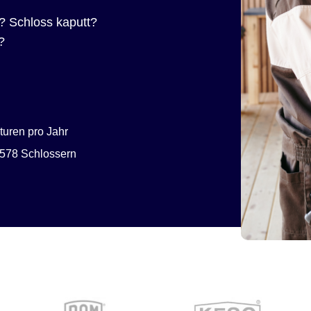
? Schloss kaputt?
?
uren pro Jahr
578 Schlossern