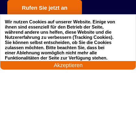
Rufen Sie jetzt an
Wir nutzen Cookies auf unserer Website. Einige von
ihnen sind essenziell für den Betrieb der Seite,
während andere uns helfen, diese Website und die
Nutzererfahrung zu verbessern (Tracking Cookies).
Sie können selbst entscheiden, ob Sie die Cookies
zulassen möchten. Bitte beachten Sie, dass bei
einer Ablehnung womöglich nicht mehr alle
Startseite
Einsatzgebiete
24 Stunden am Tag
Funktionalitäten der Seite zur Verfügung stehen.
Jetzt anrufen!
Akzeptieren
Preise
Kontakte
Impressum
Sitemap