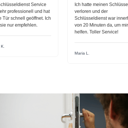
hlüsseldienst Service
Ich hatte meinen Schlüssel
r professionell und hat
verloren und der
ür schnell geöffnet. Ich
Schlüsseldienst war innerha
e nur empfehlen.
von 20 Minuten da, um mir 
helfen. Toller Service!
.
Maria L.