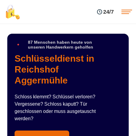
Einsatzgebiete
Preise
24/7
Über uns
Blog
Kontakte
Impressum
87 Menschen haben heute von
unseren Handwerkern geholfen
Schlüsseldienst in
Reichshof
Aggermühle
Schloss klemmt? Schlüssel verloren?
Vergessene? Schloss kaputt? Tür
geschlossen oder muss ausgetauscht
werden?