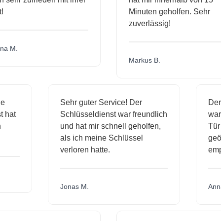
Minuten geholfen. Sehr
zuverlässig!
a M.
Markus B.
sige
Sehr guter Service! Der
D
nst hat
Schlüsseldienst war freundlich
w
ich
und hat mir schnell geholfen,
T
als ich meine Schlüssel
g
verloren hatte.
e
Jonas M.
A