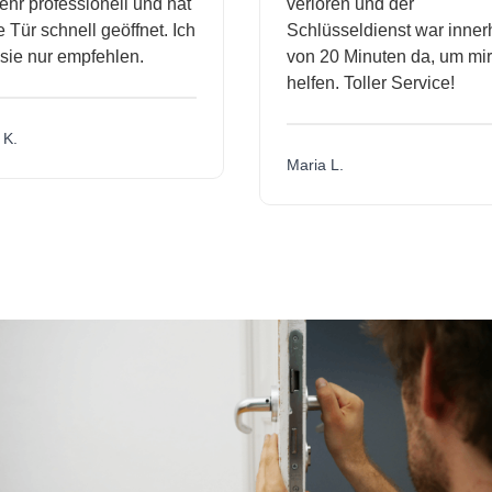
r professionell und hat
verloren und der
ür schnell geöffnet. Ich
Schlüsseldienst war innerh
ie nur empfehlen.
von 20 Minuten da, um mir 
helfen. Toller Service!
.
Maria L.