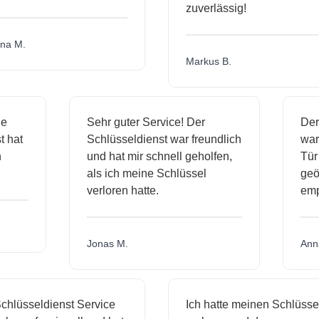
zuverlässig!
a M.
Markus B.
ige
Sehr guter Service! Der
De
nst hat
Schlüsseldienst war freundlich
wa
ch
und hat mir schnell geholfen,
T
als ich meine Schlüssel
ge
verloren hatte.
e
Jonas M.
An
hlüsseldienst Service
Ich hatte meinen Schlüssel