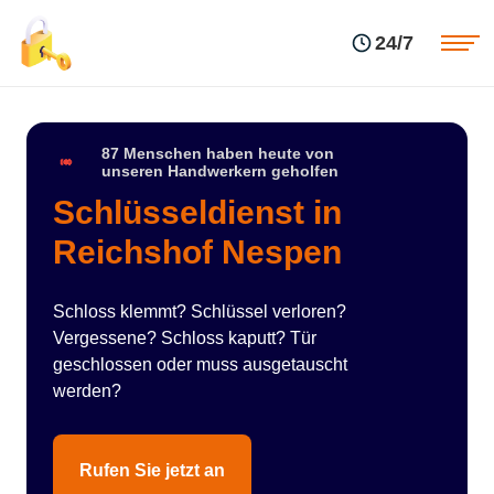
Einsatzgebiete
Preise
24/7
Über uns
Blog
Kontakte
Impressum
87 Menschen haben heute von
unseren Handwerkern geholfen
Schlüsseldienst in
Reichshof Nespen
Schloss klemmt? Schlüssel verloren?
Vergessene? Schloss kaputt? Tür
geschlossen oder muss ausgetauscht
werden?
Rufen Sie jetzt an