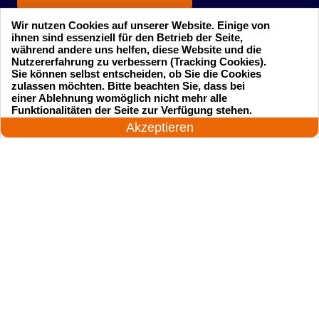
Wir nutzen Cookies auf unserer Website. Einige von
ihnen sind essenziell für den Betrieb der Seite,
während andere uns helfen, diese Website und die
Nutzererfahrung zu verbessern (Tracking Cookies).
Sie können selbst entscheiden, ob Sie die Cookies
zulassen möchten. Bitte beachten Sie, dass bei
einer Ablehnung womöglich nicht mehr alle
Startseite
Einsatzgebiete
24 Stunden am Tag
Funktionalitäten der Seite zur Verfügung stehen.
Jetzt anrufen!
Akzeptieren
Preise
Kontakte
Impressum
Sitemap