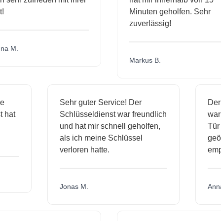
Minuten geholfen. Sehr
zuverlässig!
a M.
Markus B.
sige
Sehr guter Service! Der
D
nst hat
Schlüsseldienst war freundlich
w
ich
und hat mir schnell geholfen,
T
als ich meine Schlüssel
g
verloren hatte.
e
Jonas M.
A