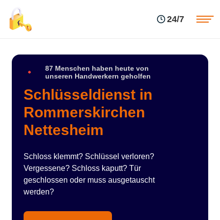
Einsatzgebiete
Preise
24/7
Über uns
Blog
Kontakte
Impressum
87 Menschen haben heute von
unseren Handwerkern geholfen
Schlüsseldienst in
Rommerskirchen
Nettesheim
Schloss klemmt? Schlüssel verloren?
Vergessene? Schloss kaputt? Tür
geschlossen oder muss ausgetauscht
werden?