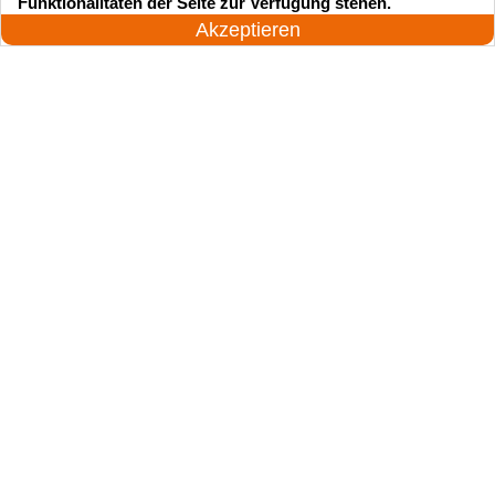
Funktionalitäten der Seite zur Verfügung stehen.
Jetzt anrufen!
Akzeptieren
Suchen Sie einen Schlüsseldienst
zu einem vernünftigen Preis?
Rufen Sie uns an und unser professioneller
Meister wird in 25 Minuten schnell vor Ort sein!