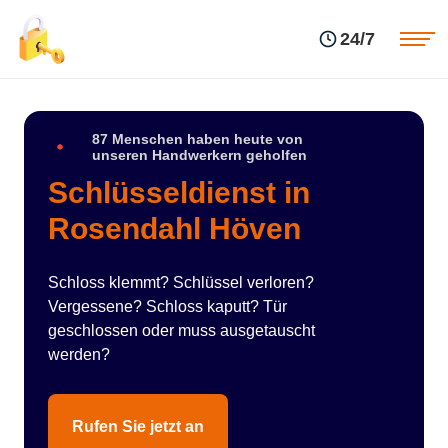
Einsatzgebiete
Preise
24/7
Über uns
Blog
Kontakte
Impressum
87 Menschen haben heute von
unseren Handwerkern geholfen
Schlüsseldienst in
Rosendahl Höven
Schloss klemmt? Schlüssel verloren?
Vergessene? Schloss kaputt? Tür
geschlossen oder muss ausgetauscht
werden?
Rufen Sie jetzt an