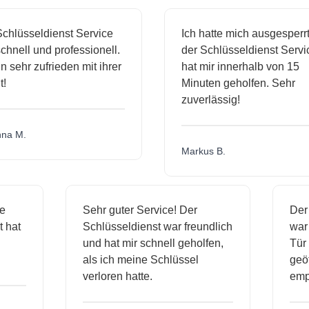
chlüsseldienst Service
Ich hatte mich ausgesperrt
hnell und professionell.
der Schlüsseldienst Servic
n sehr zufrieden mit ihrer
hat mir innerhalb von 15
!
Minuten geholfen. Sehr
zuverlässig!
na M.
Markus B.
ge
Sehr guter Service! Der
De
st hat
Schlüsseldienst war freundlich
wa
h
und hat mir schnell geholfen,
Tü
als ich meine Schlüssel
geö
verloren hatte.
em