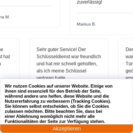
zuverlässig!
M.
Markus B.
ssige
Sehr guter Service! Der
ienst hat
Schlüsseldienst war freundlich
 mich
und hat mir schnell geholfen,
als ich meine Schlüssel
verloren hatte.
Wir nutzen Cookies auf unserer Website. Einige von
ihnen sind essenziell für den Betrieb der Seite,
während andere uns helfen, diese Website und die
Jonas M.
Nutzererfahrung zu verbessern (Tracking Cookies).
Sie können selbst entscheiden, ob Sie die Cookies
zulassen möchten. Bitte beachten Sie, dass bei
einer Ablehnung womöglich nicht mehr alle
24 Stunden am Tag
Funktionalitäten der Seite zur Verfügung stehen.
sseldienst Service
Ich hatte meinen Schlüssel
Jetzt anrufen!
Akzeptieren
professionell und hat
verloren und der