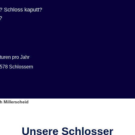
? Schloss kaputt?
?
uren pro Jahr
578 Schlossern
h Millerscheid
Unsere Schlosser