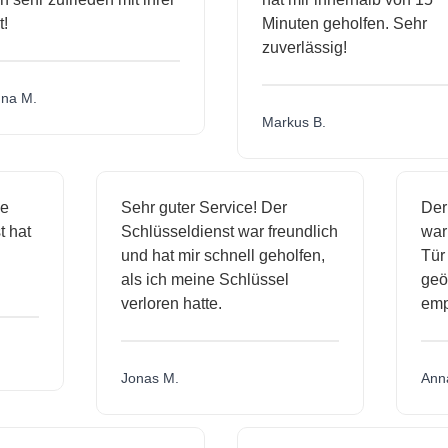
Minuten geholfen. Sehr
zuverlässig!
a M.
Markus B.
ige
Sehr guter Service! Der
De
st hat
Schlüsseldienst war freundlich
wa
ch
und hat mir schnell geholfen,
Tü
als ich meine Schlüssel
ge
verloren hatte.
em
Jonas M.
An