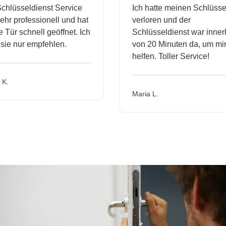
hlüsseldienst Service
Ich hatte meinen Schlüssel
hr professionell und hat
verloren und der
Tür schnell geöffnet. Ich
Schlüsseldienst war innerh
ie nur empfehlen.
von 20 Minuten da, um mir 
helfen. Toller Service!
K.
Maria L.