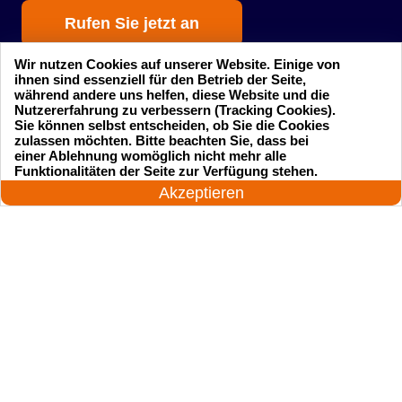
Rufen Sie jetzt an
Wir nutzen Cookies auf unserer Website. Einige von
ihnen sind essenziell für den Betrieb der Seite,
während andere uns helfen, diese Website und die
Nutzererfahrung zu verbessern (Tracking Cookies).
Sie können selbst entscheiden, ob Sie die Cookies
zulassen möchten. Bitte beachten Sie, dass bei
einer Ablehnung womöglich nicht mehr alle
Startseite
Einsatzgebiete
24 Stunden am Tag
Funktionalitäten der Seite zur Verfügung stehen.
Jetzt anrufen!
Akzeptieren
Preise
Kontakte
Impressum
Sitemap