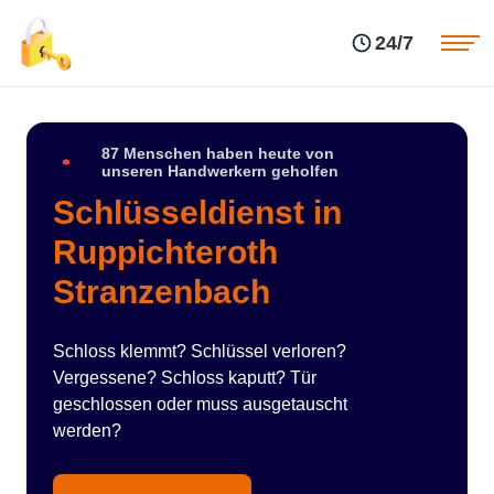
Einsatzgebiete
Preise
24/7
Über uns
Blog
Kontakte
Impressum
87 Menschen haben heute von
unseren Handwerkern geholfen
Schlüsseldienst in
Ruppichteroth
Stranzenbach
Schloss klemmt? Schlüssel verloren?
Vergessene? Schloss kaputt? Tür
geschlossen oder muss ausgetauscht
werden?