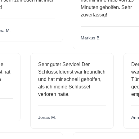
Minuten geholfen. Sehr
zuverlässig!
a M.
Markus B.
ige
Sehr guter Service! Der
D
nst hat
Schlüsseldienst war freundlich
w
ich
und hat mir schnell geholfen,
T
als ich meine Schlüssel
ge
verloren hatte.
e
Jonas M.
A