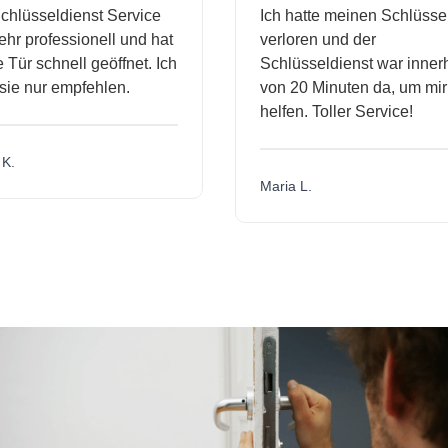
hlüsseldienst Service
Ich hatte meinen Schlüssel
r professionell und hat
verloren und der
ür schnell geöffnet. Ich
Schlüsseldienst war innerh
ie nur empfehlen.
von 20 Minuten da, um mir 
helfen. Toller Service!
.
Maria L.