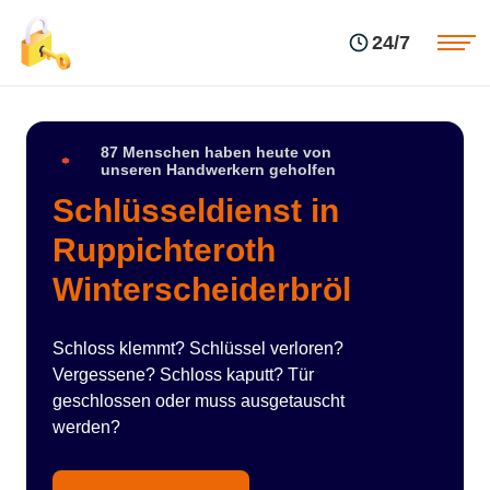
Einsatzgebiete
Preise
24/7
Über uns
Blog
Kontakte
Impressum
87 Menschen haben heute von
unseren Handwerkern geholfen
Schlüsseldienst in
Ruppichteroth
Winterscheiderbröl
Schloss klemmt? Schlüssel verloren?
Vergessene? Schloss kaputt? Tür
geschlossen oder muss ausgetauscht
werden?