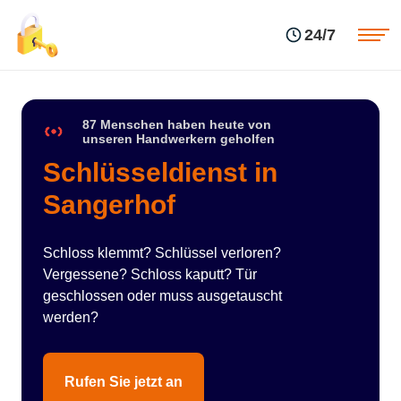
Einsatzgebiete
Preise
24/7
Über uns
Blog
Kontakte
Impressum
87 Menschen haben heute von
unseren Handwerkern geholfen
Schlüsseldienst in
Sangerhof
Schloss klemmt? Schlüssel verloren?
Vergessene? Schloss kaputt? Tür
geschlossen oder muss ausgetauscht
werden?
Rufen Sie jetzt an