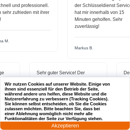
ll und professionell.
der Schlüsseldienst Service
hr zufrieden mit ihrer
hat mir innerhalb von 15
Minuten geholfen. Sehr
zuverlässig!
.
Markus B.
ässige
Sehr guter Service! Der
ienst hat
Schlüsseldienst war freundlich
Wir nutzen Cookies auf unserer Website. Einige von
 mich
und hat mir schnell geholfen,
ihnen sind essenziell für den Betrieb der Seite,
als ich meine Schlüssel
während andere uns helfen, diese Website und die
Nutzererfahrung zu verbessern (Tracking Cookies).
verloren hatte.
Sie können selbst entscheiden, ob Sie die Cookies
zulassen möchten. Bitte beachten Sie, dass bei
einer Ablehnung womöglich nicht mehr alle
24 Stunden am Tag
Funktionalitäten der Seite zur Verfügung stehen.
Jonas M.
Jetzt anrufen!
Akzeptieren