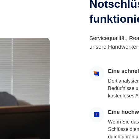
Notschlüs
funktioni
Servicequalität, Rea
unsere Handwerker 
Eine schne
Dort analysie
Bedürfnisse u
kostenloses A
Eine hochwe
Wenn Sie das
Schlüsseldiens
durchführen u