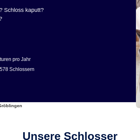
? Schloss kaputt?
?
uren pro Jahr
578 Schlossern
Gröblingen
Unsere Schlosser