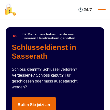
Einsatzgebiete
Preise
24/7
Über uns
Blog
Kontakte
Impressum
87 Menschen haben heute von
unseren Handwerkern geholfen
Schlüsseldienst in
Sasserath
Schloss klemmt? Schlüssel verloren?
Vergessene? Schloss kaputt? Tür
geschlossen oder muss ausgetauscht
werden?
Rufen Sie jetzt an