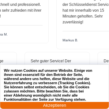
l und professionell.
der Schlüsseldienst Service
hr zufrieden mit ihrer
hat mir innerhalb von 15
Minuten geholfen. Sehr
zuverlässig!
.
Markus B.
ässige
Sehr guter Service! Der
dienst hat
Schlüsseldienst war freundlich
Wir nutzen Cookies auf unserer Website. Einige von
 mich
und hat mir schnell geholfen,
ihnen sind essenziell für den Betrieb der Seite,
als ich meine Schlüssel
während andere uns helfen, diese Website und die
Nutzererfahrung zu verbessern (Tracking Cookies).
verloren hatte.
Sie können selbst entscheiden, ob Sie die Cookies
zulassen möchten. Bitte beachten Sie, dass bei
einer Ablehnung womöglich nicht mehr alle
24 Stunden am Tag
Funktionalitäten der Seite zur Verfügung stehen.
Jonas M.
Jetzt anrufen!
Akzeptieren