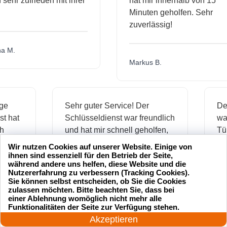
hr zufrieden mit ihrer
hat mir innerhalb von 15
Minuten geholfen. Sehr
zuverlässig!
.
Markus B.
ässige
Sehr guter Service! Der
dienst hat
Schlüsseldienst war freundlich
h mich
und hat mir schnell geholfen,
als ich meine Schlüssel
Wir nutzen Cookies auf unserer Website. Einige von
verloren hatte.
ihnen sind essenziell für den Betrieb der Seite,
während andere uns helfen, diese Website und die
Nutzererfahrung zu verbessern (Tracking Cookies).
Sie können selbst entscheiden, ob Sie die Cookies
zulassen möchten. Bitte beachten Sie, dass bei
Jonas M.
einer Ablehnung womöglich nicht mehr alle
24 Stunden am Tag
Funktionalitäten der Seite zur Verfügung stehen.
Jetzt anrufen!
Akzeptieren