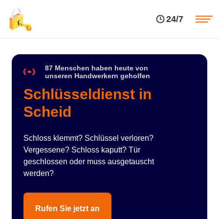
Einsatzgebiete
Preise
24/7
Über uns
Blog
Kontakte
Impressum
87 Menschen haben heute von
unseren Handwerkern geholfen
Schlüsseldienst in
Scheid
Schloss klemmt? Schlüssel verloren?
Vergessene? Schloss kaputt? Tür
geschlossen oder muss ausgetauscht
werden?
Rufen Sie jetzt an