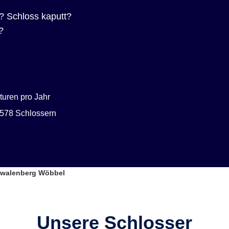
? Schloss kaputt?
?
uren pro Jahr
578 Schlossern
hwalenberg Wöbbel
Unsere Schlosser