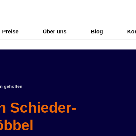
Preise
Über uns
Blog
Kon
n geholfen
n Schieder-
öbbel