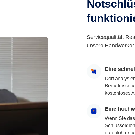
Notschlüs
funktioni
Servicequalität, Rea
unsere Handwerker 
Eine schne
Dort analysie
Bedürfnisse u
kostenloses A
Eine hochwe
Wenn Sie das
Schlüsseldiens
durchführen u