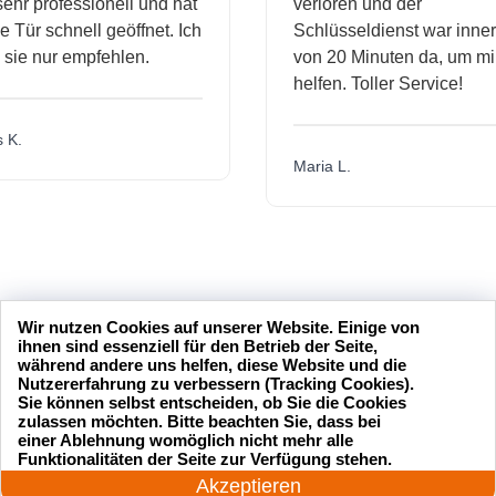
hr professionell und hat
verloren und der
ür schnell geöffnet. Ich
Schlüsseldienst war innerh
ie nur empfehlen.
von 20 Minuten da, um mir 
helfen. Toller Service!
.
Maria L.
Wir nutzen Cookies auf unserer Website. Einige von
ihnen sind essenziell für den Betrieb der Seite,
während andere uns helfen, diese Website und die
Nutzererfahrung zu verbessern (Tracking Cookies).
Sie können selbst entscheiden, ob Sie die Cookies
zulassen möchten. Bitte beachten Sie, dass bei
einer Ablehnung womöglich nicht mehr alle
24 Stunden am Tag
Funktionalitäten der Seite zur Verfügung stehen.
Jetzt anrufen!
Akzeptieren