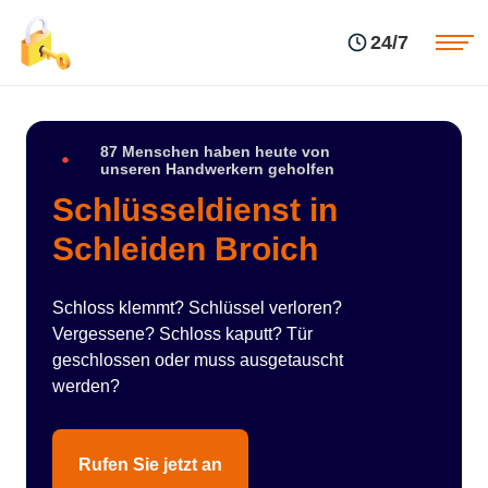
Einsatzgebiete
Preise
24/7
Über uns
Blog
Kontakte
Impressum
87 Menschen haben heute von
unseren Handwerkern geholfen
Schlüsseldienst in
Schleiden Broich
Schloss klemmt? Schlüssel verloren?
Vergessene? Schloss kaputt? Tür
geschlossen oder muss ausgetauscht
werden?
Rufen Sie jetzt an