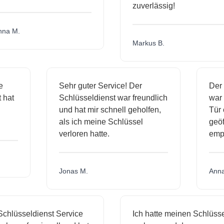
zuverlässig!
a M.
Markus B.
ige
Sehr guter Service! Der
De
st hat
Schlüsseldienst war freundlich
wa
ch
und hat mir schnell geholfen,
T
als ich meine Schlüssel
ge
verloren hatte.
em
Jonas M.
An
hlüsseldienst Service
Ich hatte meinen Schlüssel