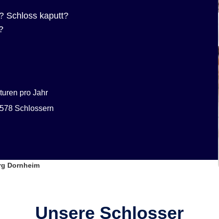
? Schloss kaputt?
?
uren pro Jahr
578 Schlossern
rg Dornheim
Unsere Schlosser