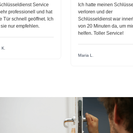
lüsseldienst Service
Ich hatte meinen Schlüssel
r professionell und hat
verloren und der
ür schnell geöffnet. Ich
Schlüsseldienst war innerha
e nur empfehlen.
von 20 Minuten da, um mir z
helfen. Toller Service!
.
Maria L.