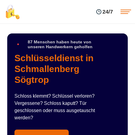
Einsatzgebiete
Preise
24/7
Über uns
Blog
Kontakte
Impressum
87 Menschen haben heute von
unseren Handwerkern geholfen
Schlüsseldienst in
Schmallenberg
Sögtrop
Schloss klemmt? Schlüssel verloren?
Vergessene? Schloss kaputt? Tür
geschlossen oder muss ausgetauscht
werden?