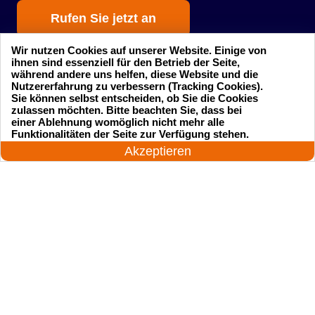
Rufen Sie jetzt an
Wir nutzen Cookies auf unserer Website. Einige von
ihnen sind essenziell für den Betrieb der Seite,
während andere uns helfen, diese Website und die
Nutzererfahrung zu verbessern (Tracking Cookies).
Sie können selbst entscheiden, ob Sie die Cookies
zulassen möchten. Bitte beachten Sie, dass bei
einer Ablehnung womöglich nicht mehr alle
Startseite
Einsatzgebiete
24 Stunden am Tag
Funktionalitäten der Seite zur Verfügung stehen.
Jetzt anrufen!
Akzeptieren
Preise
Kontakte
Impressum
Sitemap