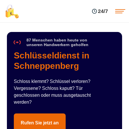
Einsatzgebiete
Preise
24/7
Über uns
Blog
Kontakte
Impressum
87 Menschen haben heute von
unseren Handwerkern geholfen
Schlüsseldienst in
Schneppenberg
Schloss klemmt? Schlüssel verloren?
Vergessene? Schloss kaputt? Tür
geschlossen oder muss ausgetauscht
werden?
Rufen Sie jetzt an