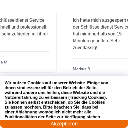
sseldienst Service
Ich hatte mich ausgesperrt und
l und professionell.
der Schlüsseldienst Service
hr zufrieden mit ihrer
hat mir innerhalb von 15
Minuten geholfen. Sehr
zuverlässig!
.
Markus B.
Wir nutzen Cookies auf unserer Website. Einige von
ihnen sind essenziell für den Betrieb der Seite,
während andere uns helfen, diese Website und die
ässige
Sehr guter Service! Der
Nutzererfahrung zu verbessern (Tracking Cookies).
dienst hat
Schlüsseldienst war freundlich
Sie können selbst entscheiden, ob Sie die Cookies
zulassen möchten. Bitte beachten Sie, dass bei
h mich
und hat mir schnell geholfen,
einer Ablehnung womöglich nicht mehr alle
als ich meine Schlüssel
24 Stunden am Tag
Funktionalitäten der Seite zur Verfügung stehen.
verloren hatte.
Jetzt anrufen!
Akzeptieren