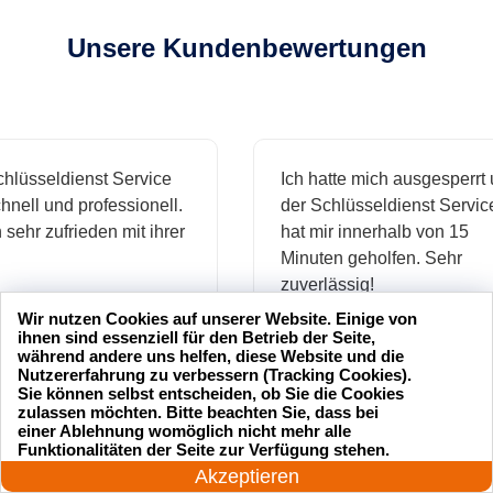
Unsere Kundenbewertungen
sseldienst Service
Ich hatte mich ausgesperrt und
l und professionell.
der Schlüsseldienst Service
hr zufrieden mit ihrer
hat mir innerhalb von 15
Minuten geholfen. Sehr
zuverlässig!
Wir nutzen Cookies auf unserer Website. Einige von
ihnen sind essenziell für den Betrieb der Seite,
.
während andere uns helfen, diese Website und die
Markus B.
Nutzererfahrung zu verbessern (Tracking Cookies).
Sie können selbst entscheiden, ob Sie die Cookies
zulassen möchten. Bitte beachten Sie, dass bei
einer Ablehnung womöglich nicht mehr alle
24 Stunden am Tag
Funktionalitäten der Seite zur Verfügung stehen.
ässige
Sehr guter Service! Der
Jetzt anrufen!
Akzeptieren
dienst hat
Schlüsseldienst war freundlich