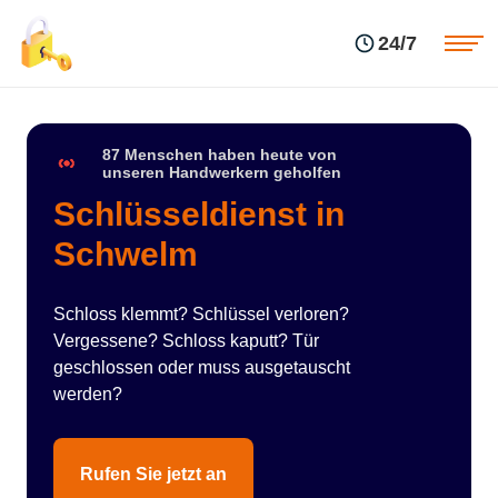
Einsatzgebiete
Preise
24/7
Über uns
Blog
Kontakte
Impressum
87 Menschen haben heute von
unseren Handwerkern geholfen
Schlüsseldienst in
Schwelm
Schloss klemmt? Schlüssel verloren?
Vergessene? Schloss kaputt? Tür
geschlossen oder muss ausgetauscht
werden?
Rufen Sie jetzt an