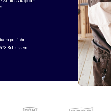
? Schloss kaputt?
?
uren pro Jahr
578 Schlossern