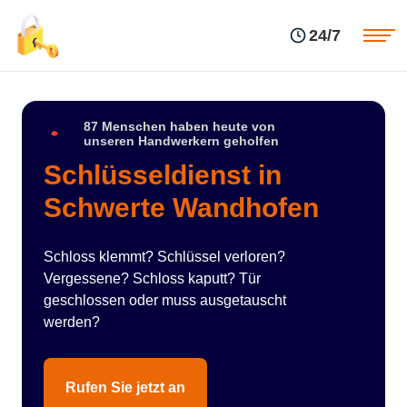
Einsatzgebiete
Preise
24/7
Über uns
Blog
Kontakte
Impressum
87 Menschen haben heute von
unseren Handwerkern geholfen
Schlüsseldienst in
Schwerte Wandhofen
Schloss klemmt? Schlüssel verloren?
Vergessene? Schloss kaputt? Tür
geschlossen oder muss ausgetauscht
werden?
Rufen Sie jetzt an