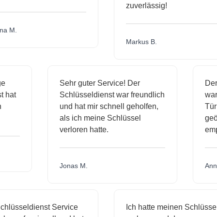
zuverlässig!
a M.
Markus B.
ige
Sehr guter Service! Der
D
nst hat
Schlüsseldienst war freundlich
w
ich
und hat mir schnell geholfen,
T
als ich meine Schlüssel
ge
verloren hatte.
e
Jonas M.
A
hlüsseldienst Service
Ich hatte meinen Schlüssel