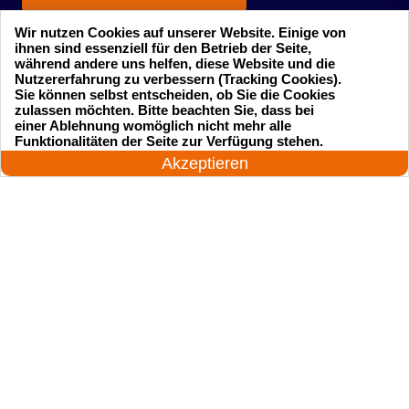
Wir nutzen Cookies auf unserer Website. Einige von
ihnen sind essenziell für den Betrieb der Seite,
während andere uns helfen, diese Website und die
Nutzererfahrung zu verbessern (Tracking Cookies).
Sie können selbst entscheiden, ob Sie die Cookies
zulassen möchten. Bitte beachten Sie, dass bei
einer Ablehnung womöglich nicht mehr alle
Startseite
Einsatzgebiete
24 Stunden am Tag
Funktionalitäten der Seite zur Verfügung stehen.
Jetzt anrufen!
Akzeptieren
Preise
Kontakte
Impressum
Sitemap