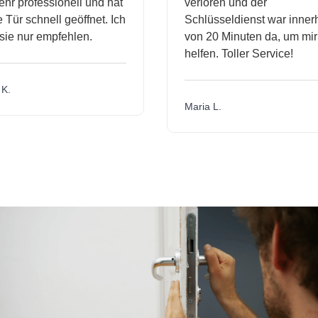
r professionell und hat
verloren und der
ür schnell geöffnet. Ich
Schlüsseldienst war innerh
ie nur empfehlen.
von 20 Minuten da, um mir 
helfen. Toller Service!
.
Maria L.