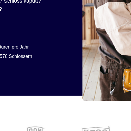
? Schloss kaputt?
?
uren pro Jahr
578 Schlossern