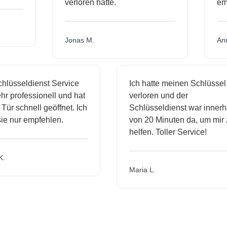
verloren hatte.
e
Jonas M.
A
lüsseldienst Service
Ich hatte meinen Schlüssel
r professionell und hat
verloren und der
ür schnell geöffnet. Ich
Schlüsseldienst war innerha
e nur empfehlen.
von 20 Minuten da, um mir z
helfen. Toller Service!
Maria L.