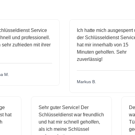
lüsseldienst Service
Ich hatte mich ausgesperrt u
nell und professionell.
der Schlüsseldienst Service
sehr zufrieden mit ihrer
hat mir innerhalb von 15
Minuten geholfen. Sehr
zuverlässig!
 M.
Markus B.
sige
Sehr guter Service! Der
D
nst hat
Schlüsseldienst war freundlich
w
ich
und hat mir schnell geholfen,
T
als ich meine Schlüssel
g