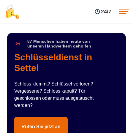
Einsatzgebiete
Preise
24/7
Über uns
Blog
Kontakte
Impressum
87 Menschen haben heute von
unseren Handwerkern geholfen
Schlüsseldienst in
Settel
Schloss klemmt? Schlüssel verloren?
Vergessene? Schloss kaputt? Tür
geschlossen oder muss ausgetauscht
werden?
Rufen Sie jetzt an