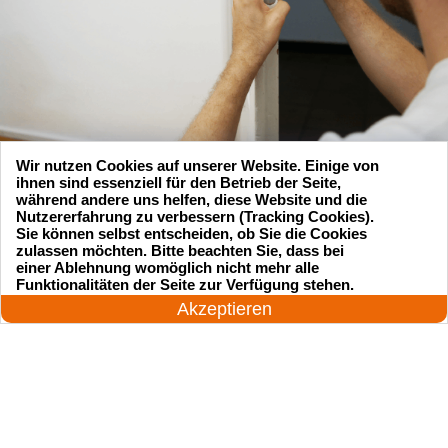
Wir nutzen Cookies auf unserer Website. Einige von
ihnen sind essenziell für den Betrieb der Seite,
während andere uns helfen, diese Website und die
Nutzererfahrung zu verbessern (Tracking Cookies).
Sie können selbst entscheiden, ob Sie die Cookies
zulassen möchten. Bitte beachten Sie, dass bei
Suchen Sie einen Schlüsseldienst
einer Ablehnung womöglich nicht mehr alle
24 Stunden am Tag
Funktionalitäten der Seite zur Verfügung stehen.
zu einem vernünftigen Preis?
Jetzt anrufen!
Akzeptieren
Rufen Sie uns an und unser professioneller
Meister wird in 25 Minuten schnell vor Ort sein!
Rufen Sie jetzt an