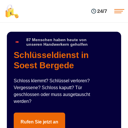
Einsatzgebiete
Preise
24/7
Über uns
Blog
Kontakte
Impressum
87 Menschen haben heute von
unseren Handwerkern geholfen
Schlüsseldienst in
Soest Bergede
Schloss klemmt? Schlüssel verloren?
Vergessene? Schloss kaputt? Tür
geschlossen oder muss ausgetauscht
werden?
Rufen Sie jetzt an