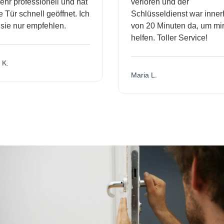
hr professionell und hat
verloren und der
Tür schnell geöffnet. Ich
Schlüsseldienst war innerh
ie nur empfehlen.
von 20 Minuten da, um mir 
helfen. Toller Service!
K.
Maria L.