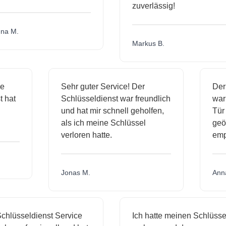
zuverlässig!
a M.
Markus B.
ige
Sehr guter Service! Der
De
st hat
Schlüsseldienst war freundlich
wa
ch
und hat mir schnell geholfen,
Tü
als ich meine Schlüssel
ge
verloren hatte.
em
Jonas M.
An
hlüsseldienst Service
Ich hatte meinen Schlüssel