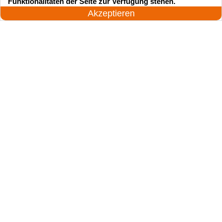
Funktionalitäten der Seite zur Verfügung stehen.
Jetzt anrufen!
Akzeptieren
Suchen Sie einen Schlüsseldienst
zu einem vernünftigen Preis?
Rufen Sie uns an und unser professioneller
Meister wird in 25 Minuten schnell vor Ort sein!