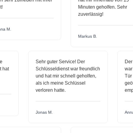
Minuten geholfen. Sehr
zuverlässig!
a M.
Markus B.
ige
Sehr guter Service! Der
De
st hat
Schlüsseldienst war freundlich
wa
ch
und hat mir schnell geholfen,
T
als ich meine Schlüssel
ge
verloren hatte.
em
Jonas M.
An