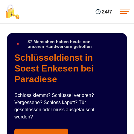
Einsatzgebiete
Preise
24/7
Über uns
Blog
Kontakte
Impressum
87 Menschen haben heute von
unseren Handwerkern geholfen
Schlüsseldienst in
Soest Enkesen bei
Paradiese
Schloss klemmt? Schlüssel verloren?
Vergessene? Schloss kaputt? Tür
geschlossen oder muss ausgetauscht
werden?