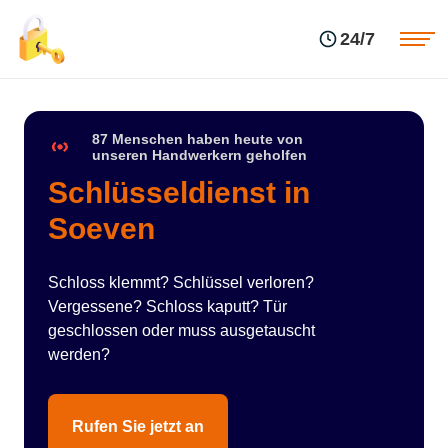
Einsatzgebiete
Preise
24/7
Über uns
Blog
Kontakte
Impressum
87 Menschen haben heute von
unseren Handwerkern geholfen
Schlüsseldienst in
Soeven
Schloss klemmt? Schlüssel verloren?
Vergessene? Schloss kaputt? Tür
geschlossen oder muss ausgetauscht
werden?
Rufen Sie jetzt an