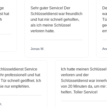
ässige
Sehr guter Service! Der
dienst hat
Schlüsseldienst war freundlich
 mich
und hat mir schnell geholfen,
als ich meine Schlüssel
verloren hatte.
Jonas M.
sseldienst Service
Ich hatte meinen Schlüssel
rofessionell und hat
verloren und der
schnell geöffnet. Ich
Schlüsseldienst war innerhalb
nur empfehlen.
von 20 Minuten da, um mir zu
helfen. Toller Service!