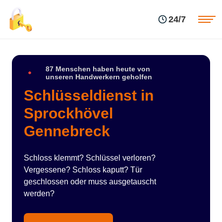
Einsatzgebiete
Preise
24/7
Über uns
Blog
Kontakte
Impressum
87 Menschen haben heute von
unseren Handwerkern geholfen
Schlüsseldienst in
Sprockhövel
Gennebreck
Schloss klemmt? Schlüssel verloren?
Vergessene? Schloss kaputt? Tür
geschlossen oder muss ausgetauscht
werden?