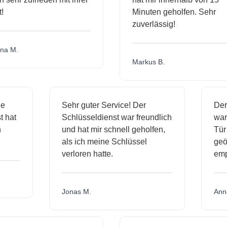
Minuten geholfen. Sehr
zuverlässig!
a M.
Markus B.
ige
Sehr guter Service! Der
D
nst hat
Schlüsseldienst war freundlich
w
ich
und hat mir schnell geholfen,
T
als ich meine Schlüssel
ge
verloren hatte.
e
Jonas M.
A