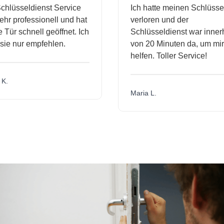
hlüsseldienst Service
Ich hatte meinen Schlüssel
r professionell und hat
verloren und der
ür schnell geöffnet. Ich
Schlüsseldienst war innerh
ie nur empfehlen.
von 20 Minuten da, um mir 
helfen. Toller Service!
.
Maria L.