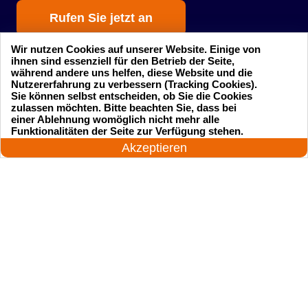
Rufen Sie jetzt an
Wir nutzen Cookies auf unserer Website. Einige von
ihnen sind essenziell für den Betrieb der Seite,
während andere uns helfen, diese Website und die
Nutzererfahrung zu verbessern (Tracking Cookies).
Sie können selbst entscheiden, ob Sie die Cookies
zulassen möchten. Bitte beachten Sie, dass bei
einer Ablehnung womöglich nicht mehr alle
Startseite
Einsatzgebiete
24 Stunden am Tag
Funktionalitäten der Seite zur Verfügung stehen.
Jetzt anrufen!
Akzeptieren
Preise
Kontakte
Impressum
Sitemap