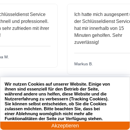
sseldienst Service
Ich hatte mich ausgesperrt und
l und professionell.
der Schlüsseldienst Service
hr zufrieden mit ihrer
hat mir innerhalb von 15
Minuten geholfen. Sehr
zuverlässig!
.
Markus B.
Wir nutzen Cookies auf unserer Website. Einige von
ässige
Sehr guter Service! Der
ihnen sind essenziell für den Betrieb der Seite,
während andere uns helfen, diese Website und die
dienst hat
Schlüsseldienst war freundlich
Nutzererfahrung zu verbessern (Tracking Cookies).
 mich
und hat mir schnell geholfen,
Sie können selbst entscheiden, ob Sie die Cookies
zulassen möchten. Bitte beachten Sie, dass bei
als ich meine Schlüssel
einer Ablehnung womöglich nicht mehr alle
24 Stunden am Tag
verloren hatte.
Funktionalitäten der Seite zur Verfügung stehen.
Jetzt anrufen!
Akzeptieren