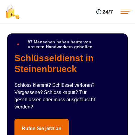
Einsatzgebiete
Preise
24/7
Über uns
Blog
Kontakte
Impressum
87 Menschen haben heute von
unseren Handwerkern geholfen
Schlüsseldienst in
Steinenbrueck
Schloss klemmt? Schlüssel verloren?
Vergessene? Schloss kaputt? Tür
geschlossen oder muss ausgetauscht
werden?
Rufen Sie jetzt an