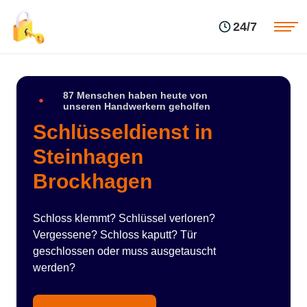
Einsatzgebiete
Preise
24/7
Über uns
Blog
Kontakte
Impressum
87 Menschen haben heute von
unseren Handwerkern geholfen
Schlüsseldienst in
Steinhagen
Brockhagen
Schloss klemmt? Schlüssel verloren?
Vergessene? Schloss kaputt? Tür
geschlossen oder muss ausgetauscht
werden?