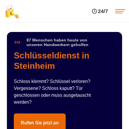
Einsatzgebiete
Preise
24/7
Über uns
Blog
Kontakte
Impressum
87 Menschen haben heute von
unseren Handwerkern geholfen
Schlüsseldienst in
Steinheim
Schloss klemmt? Schlüssel verloren?
Vergessene? Schloss kaputt? Tür
geschlossen oder muss ausgetauscht
werden?
Rufen Sie jetzt an