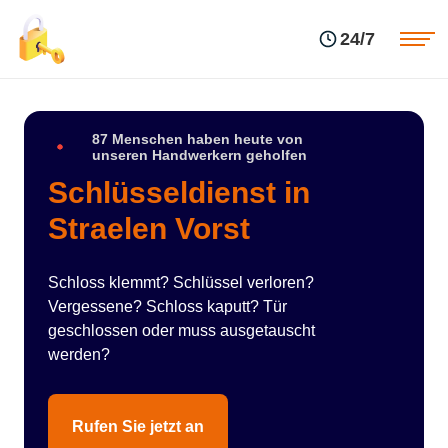
Einsatzgebiete
Preise
24/7
Über uns
Blog
Kontakte
Impressum
87 Menschen haben heute von
unseren Handwerkern geholfen
Schlüsseldienst in
Straelen Vorst
Schloss klemmt? Schlüssel verloren?
Vergessene? Schloss kaputt? Tür
geschlossen oder muss ausgetauscht
werden?
Rufen Sie jetzt an