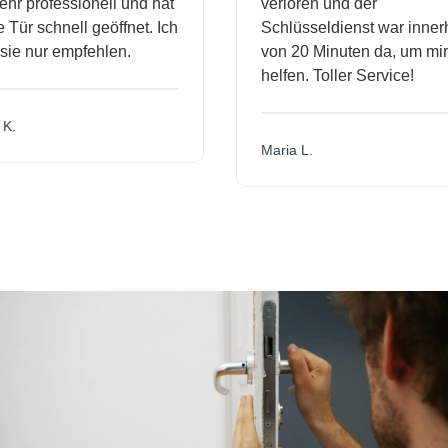
r professionell und hat
verloren und der
ür schnell geöffnet. Ich
Schlüsseldienst war innerh
ie nur empfehlen.
von 20 Minuten da, um mir 
helfen. Toller Service!
.
Maria L.