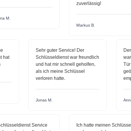
zuverlässig!
a M.
Markus B.
ige
Sehr guter Service! Der
D
nst hat
Schlüsseldienst war freundlich
w
ich
und hat mir schnell geholfen,
T
als ich meine Schlüssel
ge
verloren hatte.
e
Jonas M.
A
hlüsseldienst Service
Ich hatte meinen Schlüssel