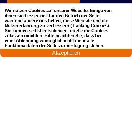
Wir nutzen Cookies auf unserer Website. Einige von
ihnen sind essenziell für den Betrieb der Seite,
während andere uns helfen, diese Website und die
Nutzererfahrung zu verbessern (Tracking Cookies).
Sie können selbst entscheiden, ob Sie die Cookies
zulassen möchten. Bitte beachten Sie, dass bei
einer Ablehnung womöglich nicht mehr alle
Startseite
Einsatzgebiete
24 Stunden am Tag
Funktionalitäten der Seite zur Verfügung stehen.
Jetzt anrufen!
Akzeptieren
Preise
Kontakte
Impressum
Sitemap