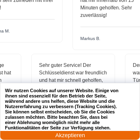
hr zufrieden mit ihrer
hat mir innerhalb von 15
Minuten geholfen. Sehr
zuverlässig!
.
Markus B.
ässige
Sehr guter Service! Der
dienst hat
Schlüsseldienst war freundlich
 mich
und hat mir schnell geholfen,
als ich meine Schlüssel
Wir nutzen Cookies auf unserer Website. Einige von
verloren hatte.
ihnen sind essenziell für den Betrieb der Seite,
während andere uns helfen, diese Website und die
Nutzererfahrung zu verbessern (Tracking Cookies).
Sie können selbst entscheiden, ob Sie die Cookies
zulassen möchten. Bitte beachten Sie, dass bei
Jonas M.
einer Ablehnung womöglich nicht mehr alle
24 Stunden am Tag
Funktionalitäten der Seite zur Verfügung stehen.
Jetzt anrufen!
Akzeptieren