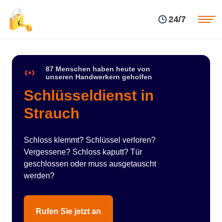
Einsatzgebiete
Preise
24/7
Über uns
Blog
Kontakte
Impressum
87 Menschen haben heute von
unseren Handwerkern geholfen
Schlüsseldienst in
Strauch
Schloss klemmt? Schlüssel verloren?
Vergessene? Schloss kaputt? Tür
geschlossen oder muss ausgetauscht
werden?
Rufen Sie jetzt an