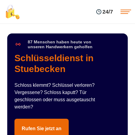
Einsatzgebiete
Preise
24/7
Über uns
Blog
Kontakte
Impressum
87 Menschen haben heute von
unseren Handwerkern geholfen
Schlüsseldienst in
Stuebecken
Schloss klemmt? Schlüssel verloren?
Vergessene? Schloss kaputt? Tür
geschlossen oder muss ausgetauscht
werden?
Rufen Sie jetzt an