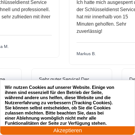
sseldienst Service
Ich hatte mich ausgesperrt und
l und professionell.
der Schlüsseldienst Service
hr zufrieden mit ihrer
hat mir innerhalb von 15
Minuten geholfen. Sehr
zuverlässig!
.
Markus B.
ässige
Sehr guter Service! Der
dienst hat
Schlüsseldienst war freundlich
Wir nutzen Cookies auf unserer Website. Einige von
ihnen sind essenziell für den Betrieb der Seite,
h mich
und hat mir schnell geholfen,
während andere uns helfen, diese Website und die
als ich meine Schlüssel
Nutzererfahrung zu verbessern (Tracking Cookies).
Sie können selbst entscheiden, ob Sie die Cookies
verloren hatte.
zulassen möchten. Bitte beachten Sie, dass bei
einer Ablehnung womöglich nicht mehr alle
24 Stunden am Tag
Funktionalitäten der Seite zur Verfügung stehen.
Jetzt anrufen!
Akzeptieren
Jonas M.