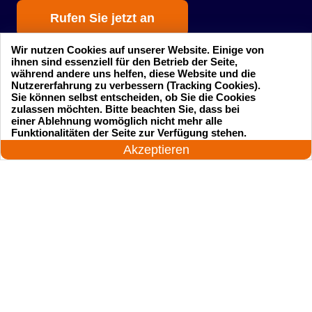
Rufen Sie jetzt an
Wir nutzen Cookies auf unserer Website. Einige von
ihnen sind essenziell für den Betrieb der Seite,
während andere uns helfen, diese Website und die
Nutzererfahrung zu verbessern (Tracking Cookies).
Sie können selbst entscheiden, ob Sie die Cookies
zulassen möchten. Bitte beachten Sie, dass bei
einer Ablehnung womöglich nicht mehr alle
Startseite
Einsatzgebiete
24 Stunden am Tag
Funktionalitäten der Seite zur Verfügung stehen.
Jetzt anrufen!
Akzeptieren
Preise
Kontakte
Impressum
Sitemap