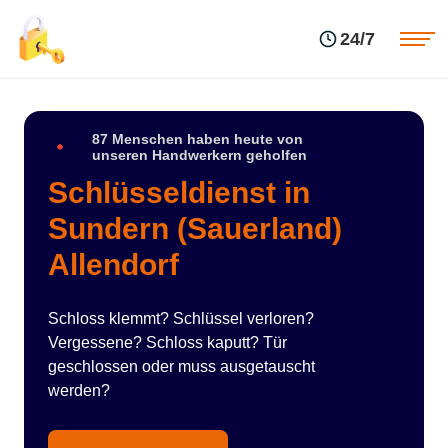
Einsatzgebiete
Preise
24/7
Über uns
Blog
Kontakte
Impressum
87 Menschen haben heute von
unseren Handwerkern geholfen
Schlüsseldienst in
Sundern (Sauerland)
Allendorf
Schloss klemmt? Schlüssel verloren?
Vergessene? Schloss kaputt? Tür
geschlossen oder muss ausgetauscht
werden?