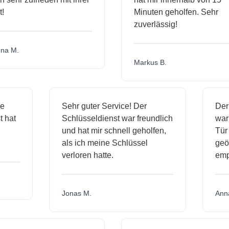
Minuten geholfen. Sehr
zuverlässig!
a M.
Markus B.
ige
Sehr guter Service! Der
D
nst hat
Schlüsseldienst war freundlich
w
ich
und hat mir schnell geholfen,
T
als ich meine Schlüssel
ge
verloren hatte.
e
Jonas M.
A