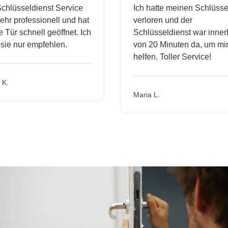
hlüsseldienst Service
Ich hatte meinen Schlüssel
r professionell und hat
verloren und der
ür schnell geöffnet. Ich
Schlüsseldienst war innerh
ie nur empfehlen.
von 20 Minuten da, um mir 
helfen. Toller Service!
.
Maria L.