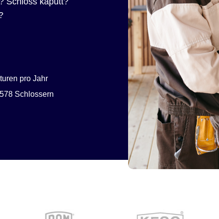
? Schloss kaputt?
?
uren pro Jahr
578 Schlossern