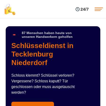
Einsatzgebiete
Preise
24/7
Über uns
Blog
Kontakte
Impressum
87 Menschen haben heute von
unseren Handwerkern geholfen
Schlüsseldienst in
Tecklenburg
Niederdorf
Schloss klemmt? Schlüssel verloren?
Vergessene? Schloss kaputt? Tür
geschlossen oder muss ausgetauscht
werden?