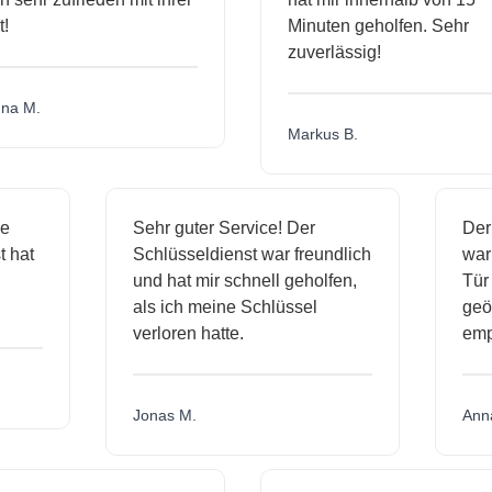
Minuten geholfen. Sehr
zuverlässig!
a M.
Markus B.
ige
Sehr guter Service! Der
De
st hat
Schlüsseldienst war freundlich
wa
ch
und hat mir schnell geholfen,
Tü
als ich meine Schlüssel
ge
verloren hatte.
em
Jonas M.
An