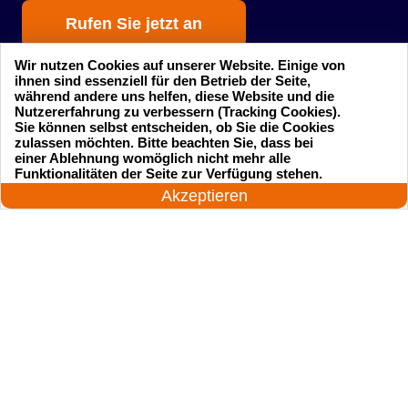
Rufen Sie jetzt an
Wir nutzen Cookies auf unserer Website. Einige von
ihnen sind essenziell für den Betrieb der Seite,
während andere uns helfen, diese Website und die
Nutzererfahrung zu verbessern (Tracking Cookies).
Sie können selbst entscheiden, ob Sie die Cookies
zulassen möchten. Bitte beachten Sie, dass bei
einer Ablehnung womöglich nicht mehr alle
Startseite
Einsatzgebiete
24 Stunden am Tag
Funktionalitäten der Seite zur Verfügung stehen.
Jetzt anrufen!
Akzeptieren
Preise
Kontakte
Impressum
Sitemap