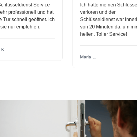
hlüsseldienst Service
Ich hatte meinen Schlüssel
hr professionell und hat
verloren und der
Tür schnell geöffnet. Ich
Schlüsseldienst war innerh
ie nur empfehlen.
von 20 Minuten da, um mir 
helfen. Toller Service!
K.
Maria L.