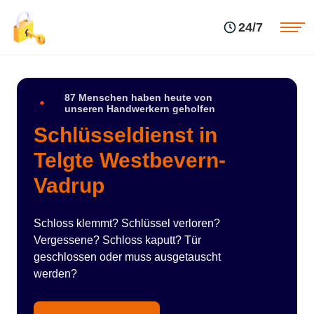
Einsatzgebiete
Preise
24/7
Über uns
Blog
Kontakte
Impressum
87 Menschen haben heute von
unseren Handwerkern geholfen
Schlüsseldienst in
Telgte Westbevern-
Vadrup
Schloss klemmt? Schlüssel verloren?
Vergessene? Schloss kaputt? Tür
geschlossen oder muss ausgetauscht
werden?