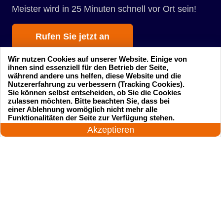
Meister wird in 25 Minuten schnell vor Ort sein!
Rufen Sie jetzt an
Wir nutzen Cookies auf unserer Website. Einige von
ihnen sind essenziell für den Betrieb der Seite,
während andere uns helfen, diese Website und die
Nutzererfahrung zu verbessern (Tracking Cookies).
Sie können selbst entscheiden, ob Sie die Cookies
zulassen möchten. Bitte beachten Sie, dass bei
einer Ablehnung womöglich nicht mehr alle
Startseite
Einsatzgebiete
24 Stunden am Tag
Funktionalitäten der Seite zur Verfügung stehen.
Jetzt anrufen!
Akzeptieren
Preise
Kontakte
Impressum
Sitemap