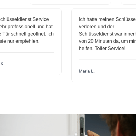
hlüsseldienst Service
Ich hatte meinen Schlüssel
r professionell und hat
verloren und der
ür schnell geöffnet. Ich
Schlüsseldienst war innerh
ie nur empfehlen.
von 20 Minuten da, um mir 
helfen. Toller Service!
.
Maria L.