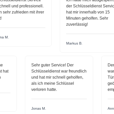
nell und professionell.
der Schlüsseldienst Service
 sehr zufrieden mit ihrer
hat mir innerhalb von 15
Minuten geholfen. Sehr
zuverlässig!
a M.
Markus B.
ige
Sehr guter Service! Der
De
nst hat
Schlüsseldienst war freundlich
wa
ch
und hat mir schnell geholfen,
T
als ich meine Schlüssel
ge
verloren hatte.
e
Jonas M.
An