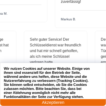
zuverlässig!
.
Markus B.
ässige
Sehr guter Service! Der
dienst hat
Schlüsseldienst war freundlich
 mich
und hat mir schnell geholfen,
als ich meine Schlüssel
verloren hatte.
Wir nutzen Cookies auf unserer Website. Einige von
ihnen sind essenziell für den Betrieb der Seite,
während andere uns helfen, diese Website und die
Jonas M.
Nutzererfahrung zu verbessern (Tracking Cookies).
Sie können selbst entscheiden, ob Sie die Cookies
zulassen möchten. Bitte beachten Sie, dass bei
einer Ablehnung womöglich nicht mehr alle
24 Stunden am Tag
Funktionalitäten der Seite zur Verfügung stehen.
sseldienst Service
Ich hatte meinen Schlüssel
Jetzt anrufen!
Akzeptieren
rofessionell und hat
verloren und der