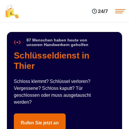
Einsatzgebiete
Preise
24/7
Über uns
Blog
Kontakte
Impressum
87 Menschen haben heute von
unseren Handwerkern geholfen
Schlüsseldienst in
Thier
Schloss klemmt? Schlüssel verloren?
Vergessene? Schloss kaputt? Tür
geschlossen oder muss ausgetauscht
werden?
Rufen Sie jetzt an