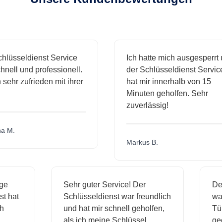
hlüsseldienst Service
Ich hatte mich ausgesperrt 
nell und professionell.
der Schlüsseldienst Service
 sehr zufrieden mit ihrer
hat mir innerhalb von 15
Minuten geholfen. Sehr
zuverlässig!
a M.
Markus B.
sige
Sehr guter Service! Der
D
nst hat
Schlüsseldienst war freundlich
w
ich
und hat mir schnell geholfen,
T
als ich meine Schlüssel
g