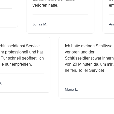
verloren hatte.
e
Jonas M.
A
hlüsseldienst Service
Ich hatte meinen Schlüssel
r professionell und hat
verloren und der
ür schnell geöffnet. Ich
Schlüsseldienst war innerha
e nur empfehlen.
von 20 Minuten da, um mir 
helfen. Toller Service!
.
Maria L.