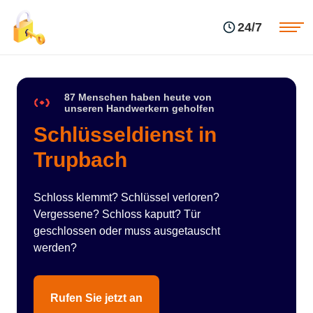
Einsatzgebiete
Preise
24/7
Über uns
Blog
Kontakte
Impressum
87 Menschen haben heute von
unseren Handwerkern geholfen
Schlüsseldienst in
Trupbach
Schloss klemmt? Schlüssel verloren?
Vergessene? Schloss kaputt? Tür
geschlossen oder muss ausgetauscht
werden?
Rufen Sie jetzt an