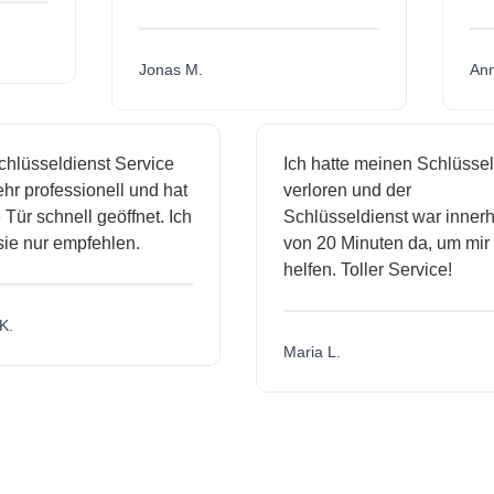
Jonas M.
A
lüsseldienst Service
Ich hatte meinen Schlüssel
r professionell und hat
verloren und der
ür schnell geöffnet. Ich
Schlüsseldienst war innerha
e nur empfehlen.
von 20 Minuten da, um mir z
helfen. Toller Service!
.
Maria L.