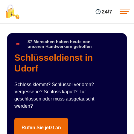
Einsatzgebiete
Preise
24/7
Über uns
Blog
Kontakte
Impressum
87 Menschen haben heute von
unseren Handwerkern geholfen
Schlüsseldienst in
Udorf
Schloss klemmt? Schlüssel verloren?
Vergessene? Schloss kaputt? Tür
geschlossen oder muss ausgetauscht
werden?
Rufen Sie jetzt an