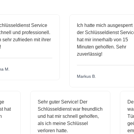
lüsseldienst Service
Ich hatte mich ausgesperrt 
nell und professionell.
der Schlüsseldienst Service
 sehr zufrieden mit ihrer
hat mir innerhalb von 15
Minuten geholfen. Sehr
zuverlässig!
 M.
Markus B.
sige
Sehr guter Service! Der
D
nst hat
Schlüsseldienst war freundlich
w
ich
und hat mir schnell geholfen,
T
als ich meine Schlüssel
g
verloren hatte.
e