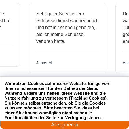
ssige
Sehr guter Service! Der
ienst hat
Schlüsseldienst war freundlich
 mich
und hat mir schnell geholfen,
als ich meine Schlüssel
verloren hatte.
Jonas M.
Wir nutzen Cookies auf unserer Website. Einige von
üsseldienst Service
Ich hatte meinen Schlüssel
ihnen sind essenziell für den Betrieb der Seite,
während andere uns helfen, diese Website und die
professionell und hat
verloren und der
Nutzererfahrung zu verbessern (Tracking Cookies).
 schnell geöffnet. Ich
Schlüsseldienst war innerhal
Sie können selbst entscheiden, ob Sie die Cookies
zulassen möchten. Bitte beachten Sie, dass bei
 nur empfehlen.
von 20 Minuten da, um mir zu
einer Ablehnung womöglich nicht mehr alle
helfen. Toller Service!
24 Stunden am Tag
Funktionalitäten der Seite zur Verfügung stehen.
Jetzt anrufen!
Akzeptieren