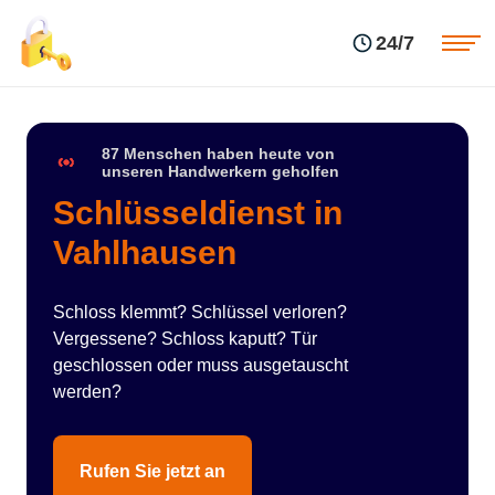
Einsatzgebiete
Preise
24/7
Über uns
Blog
Kontakte
Impressum
87 Menschen haben heute von
unseren Handwerkern geholfen
Schlüsseldienst in
Vahlhausen
Schloss klemmt? Schlüssel verloren?
Vergessene? Schloss kaputt? Tür
geschlossen oder muss ausgetauscht
werden?
Rufen Sie jetzt an