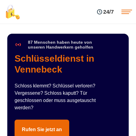
Einsatzgebiete
Preise
24/7
Über uns
Blog
Kontakte
Impressum
87 Menschen haben heute von
unseren Handwerkern geholfen
Schlüsseldienst in
Vennebeck
Schloss klemmt? Schlüssel verloren?
Vergessene? Schloss kaputt? Tür
geschlossen oder muss ausgetauscht
werden?
Rufen Sie jetzt an