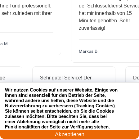
l und professionell.
der Schlüsseldienst Service
r zufrieden mit ihrer
hat mir innerhalb von 15
Minuten geholfen. Sehr
zuverlässig!
.
Markus B.
ässige
Sehr guter Service! Der
dienst hat
Schlüsseldienst war freundlich
Wir nutzen Cookies auf unserer Website. Einige von
h mich
und hat mir schnell geholfen,
ihnen sind essenziell für den Betrieb der Seite,
als ich meine Schlüssel
während andere uns helfen, diese Website und die
Nutzererfahrung zu verbessern (Tracking Cookies).
verloren hatte.
Sie können selbst entscheiden, ob Sie die Cookies
zulassen möchten. Bitte beachten Sie, dass bei
einer Ablehnung womöglich nicht mehr alle
24 Stunden am Tag
Funktionalitäten der Seite zur Verfügung stehen.
Jonas M.
Jetzt anrufen!
Akzeptieren