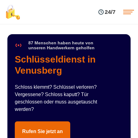
Einsatzgebiete
Preise
24/7
Über uns
Blog
Kontakte
Impressum
87 Menschen haben heute von
unseren Handwerkern geholfen
Schlüsseldienst in
Venusberg
Schloss klemmt? Schlüssel verloren?
Vergessene? Schloss kaputt? Tür
geschlossen oder muss ausgetauscht
werden?
Rufen Sie jetzt an