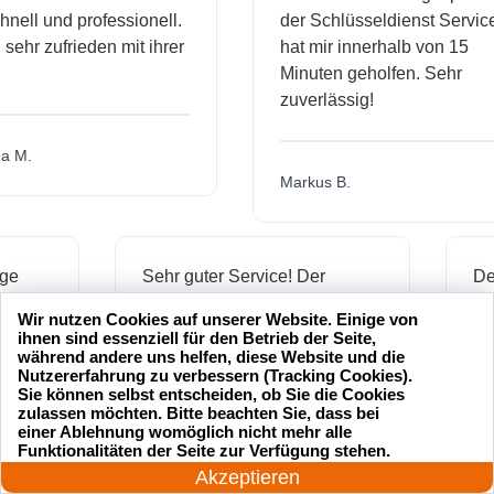
l und professionell.
der Schlüsseldienst Service
r zufrieden mit ihrer
hat mir innerhalb von 15
Minuten geholfen. Sehr
zuverlässig!
.
Markus B.
ässige
Sehr guter Service! Der
dienst hat
Schlüsseldienst war freundlich
Wir nutzen Cookies auf unserer Website. Einige von
h mich
und hat mir schnell geholfen,
ihnen sind essenziell für den Betrieb der Seite,
als ich meine Schlüssel
während andere uns helfen, diese Website und die
Nutzererfahrung zu verbessern (Tracking Cookies).
verloren hatte.
Sie können selbst entscheiden, ob Sie die Cookies
zulassen möchten. Bitte beachten Sie, dass bei
einer Ablehnung womöglich nicht mehr alle
24 Stunden am Tag
Funktionalitäten der Seite zur Verfügung stehen.
Jonas M.
Jetzt anrufen!
Akzeptieren