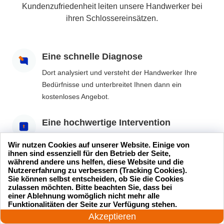
Kundenzufriedenheit leiten unsere Handwerker bei
ihren Schlossereinsätzen.
Eine schnelle Diagnose
Dort analysiert und versteht der Handwerker Ihre
Bedürfnisse und unterbreitet Ihnen dann ein
kostenloses Angebot.
Eine hochwertige Intervention
Wenn Sie das Angebot annehmen, wird unser
Wir nutzen Cookies auf unserer Website. Einige von
Schlüsseldienst den Eingriff so schnell wie möglich
ihnen sind essenziell für den Betrieb der Seite,
während andere uns helfen, diese Website und die
durchführen und Ihnen bestmöglich weiterhelfen.
Nutzererfahrung zu verbessern (Tracking Cookies).
Sie können selbst entscheiden, ob Sie die Cookies
zulassen möchten. Bitte beachten Sie, dass bei
Sie sind zufrieden und ohne
einer Ablehnung womöglich nicht mehr alle
24 Stunden am Tag
Überraschung
Funktionalitäten der Seite zur Verfügung stehen.
Jetzt anrufen!
Akzeptieren
Nach dem Eingriff stellen wir sicher, dass alle Ihre