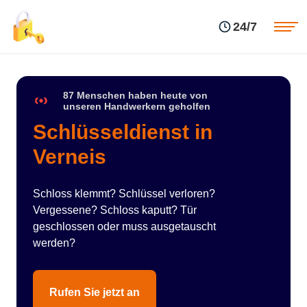
Einsatzgebiete
Preise
24/7
Über uns
Blog
Kontakte
Impressum
87 Menschen haben heute von
unseren Handwerkern geholfen
Schlüsseldienst in
Verneis
Schloss klemmt? Schlüssel verloren?
Vergessene? Schloss kaputt? Tür
geschlossen oder muss ausgetauscht
werden?
Rufen Sie jetzt an