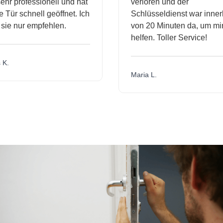
hr professionell und hat
verloren und der
ür schnell geöffnet. Ich
Schlüsseldienst war innerh
ie nur empfehlen.
von 20 Minuten da, um mir 
helfen. Toller Service!
.
Maria L.