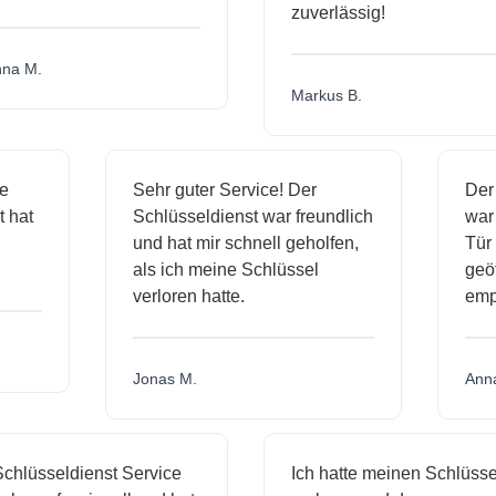
zuverlässig!
a M.
Markus B.
ige
Sehr guter Service! Der
De
st hat
Schlüsseldienst war freundlich
wa
ch
und hat mir schnell geholfen,
T
als ich meine Schlüssel
ge
verloren hatte.
em
Jonas M.
An
hlüsseldienst Service
Ich hatte meinen Schlüssel