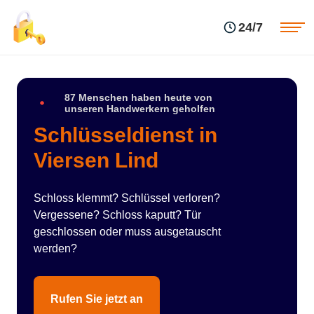
Einsatzgebiete
Preise
24/7
Über uns
Blog
Kontakte
Impressum
87 Menschen haben heute von
unseren Handwerkern geholfen
Schlüsseldienst in
Viersen Lind
Schloss klemmt? Schlüssel verloren?
Vergessene? Schloss kaputt? Tür
geschlossen oder muss ausgetauscht
werden?
Rufen Sie jetzt an