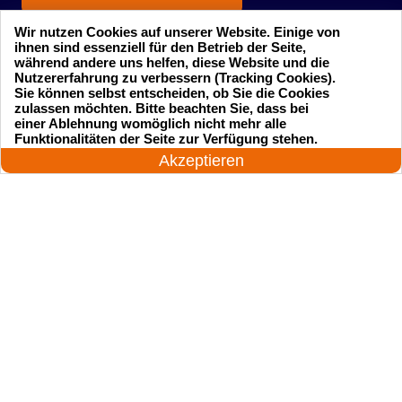
Wir nutzen Cookies auf unserer Website. Einige von
ihnen sind essenziell für den Betrieb der Seite,
während andere uns helfen, diese Website und die
Nutzererfahrung zu verbessern (Tracking Cookies).
Sie können selbst entscheiden, ob Sie die Cookies
zulassen möchten. Bitte beachten Sie, dass bei
einer Ablehnung womöglich nicht mehr alle
Startseite
Einsatzgebiete
24 Stunden am Tag
Funktionalitäten der Seite zur Verfügung stehen.
Jetzt anrufen!
Akzeptieren
Preise
Kontakte
Impressum
Sitemap