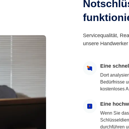
Notschlüs
funktioni
Servicequalität, Rea
unsere Handwerker 
Eine schne
Dort analysie
Bedürfnisse u
kostenloses A
Eine hochwe
Wenn Sie das
Schlüsseldiens
durchführen u