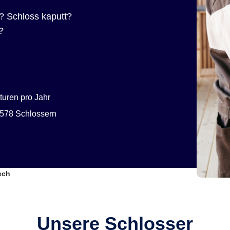
? Schloss kaputt?
?
uren pro Jahr
578 Schlossern
ech
Unsere Schlosser