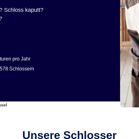
? Schloss kaputt?
?
uren pro Jahr
578 Schlossern
asel
Unsere Schlosser