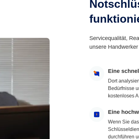
Notschlüs
funktioni
Servicequalität, Rea
unsere Handwerker 
Eine schne
Dort analysie
Bedürfnisse u
kostenloses A
Eine hochwe
Wenn Sie das
Schlüsseldiens
durchführen u