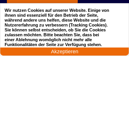
Wir nutzen Cookies auf unserer Website. Einige von
ihnen sind essenziell für den Betrieb der Seite,
während andere uns helfen, diese Website und die
Nutzererfahrung zu verbessern (Tracking Cookies).
Sie können selbst entscheiden, ob Sie die Cookies
zulassen möchten. Bitte beachten Sie, dass bei
einer Ablehnung womöglich nicht mehr alle
Startseite
Einsatzgebiete
24 Stunden am Tag
Funktionalitäten der Seite zur Verfügung stehen.
Jetzt anrufen!
Akzeptieren
Preise
Kontakte
Impressum
Sitemap