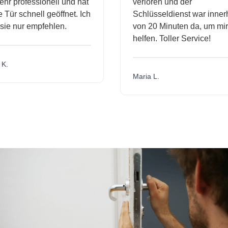
 professionell und hat
verloren und der
r schnell geöffnet. Ich
Schlüsseldienst war innerhal
 nur empfehlen.
von 20 Minuten da, um mir zu
helfen. Toller Service!
Maria L.