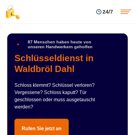
Einsatzgebiete
Preise
24/7
Über uns
Blog
Kontakte
Impressum
87 Menschen haben heute von
unseren Handwerkern geholfen
Schlüsseldienst in
Waldbröl Dahl
Schloss klemmt? Schlüssel verloren?
Vergessene? Schloss kaputt? Tür
geschlossen oder muss ausgetauscht
werden?
Rufen Sie jetzt an