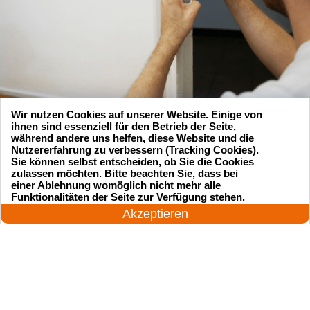
Wir nutzen Cookies auf unserer Website. Einige von
ihnen sind essenziell für den Betrieb der Seite,
während andere uns helfen, diese Website und die
Nutzererfahrung zu verbessern (Tracking Cookies).
Sie können selbst entscheiden, ob Sie die Cookies
zulassen möchten. Bitte beachten Sie, dass bei
Suchen Sie einen Schlüsseldienst
einer Ablehnung womöglich nicht mehr alle
24 Stunden am Tag
Funktionalitäten der Seite zur Verfügung stehen.
zu einem vernünftigen Preis?
Jetzt anrufen!
Akzeptieren
Rufen Sie uns an und unser professioneller
Meister wird in 25 Minuten schnell vor Ort sein!
Rufen Sie jetzt an