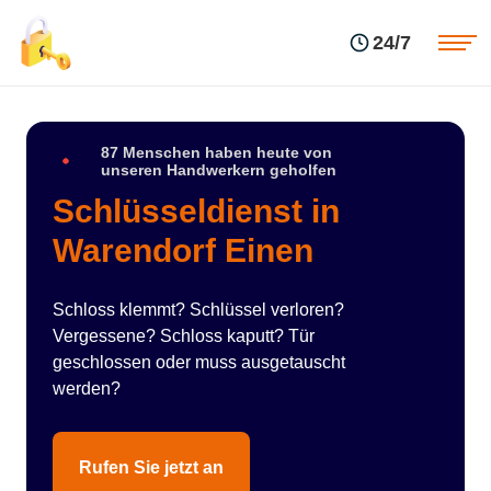
Einsatzgebiete
Preise
24/7
Über uns
Blog
Kontakte
Impressum
87 Menschen haben heute von
unseren Handwerkern geholfen
Schlüsseldienst in
Warendorf Einen
Schloss klemmt? Schlüssel verloren?
Vergessene? Schloss kaputt? Tür
geschlossen oder muss ausgetauscht
werden?
Rufen Sie jetzt an