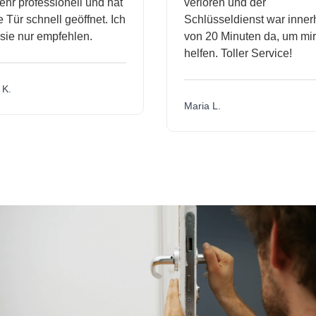
r professionell und hat
verloren und der
ür schnell geöffnet. Ich
Schlüsseldienst war innerh
ie nur empfehlen.
von 20 Minuten da, um mir 
helfen. Toller Service!
.
Maria L.