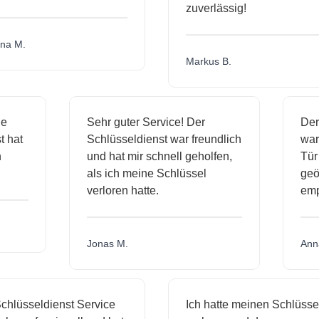
zuverlässig!
a M.
Markus B.
ige
Sehr guter Service! Der
D
nst hat
Schlüsseldienst war freundlich
w
ich
und hat mir schnell geholfen,
T
als ich meine Schlüssel
ge
verloren hatte.
e
Jonas M.
A
hlüsseldienst Service
Ich hatte meinen Schlüssel