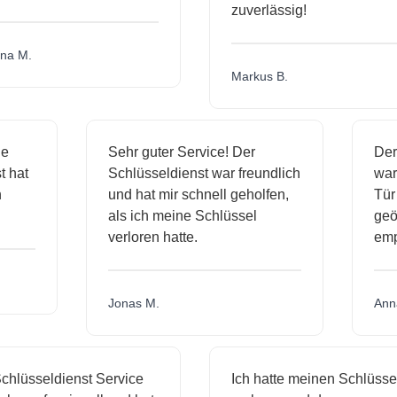
zuverlässig!
a M.
Markus B.
ige
Sehr guter Service! Der
De
nst hat
Schlüsseldienst war freundlich
wa
ch
und hat mir schnell geholfen,
T
als ich meine Schlüssel
ge
verloren hatte.
e
Jonas M.
An
hlüsseldienst Service
Ich hatte meinen Schlüssel