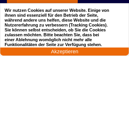
Wir nutzen Cookies auf unserer Website. Einige von
ihnen sind essenziell für den Betrieb der Seite,
während andere uns helfen, diese Website und die
Nutzererfahrung zu verbessern (Tracking Cookies).
Sie können selbst entscheiden, ob Sie die Cookies
zulassen möchten. Bitte beachten Sie, dass bei
einer Ablehnung womöglich nicht mehr alle
Startseite
Einsatzgebiete
24 Stunden am Tag
Funktionalitäten der Seite zur Verfügung stehen.
Jetzt anrufen!
Akzeptieren
Preise
Kontakte
Impressum
Sitemap