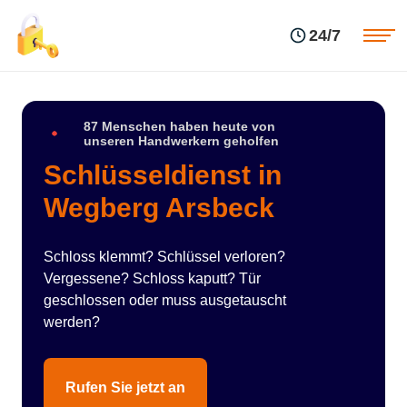
Einsatzgebiete
Preise
24/7
Über uns
Blog
Kontakte
Impressum
87 Menschen haben heute von
unseren Handwerkern geholfen
Schlüsseldienst in
Wegberg Arsbeck
Schloss klemmt? Schlüssel verloren?
Vergessene? Schloss kaputt? Tür
geschlossen oder muss ausgetauscht
werden?
Rufen Sie jetzt an