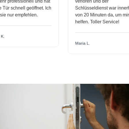
r professionell und hat
verloren und der
ür schnell geöffnet. Ich
Schlüsseldienst war innerh
ie nur empfehlen.
von 20 Minuten da, um mir 
helfen. Toller Service!
.
Maria L.